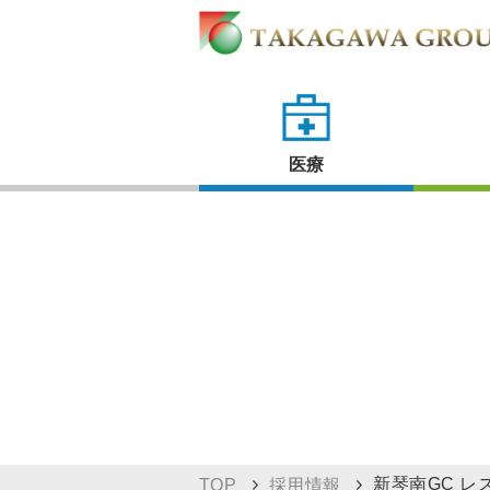
医療
新琴南GC レ
TOP
採用情報