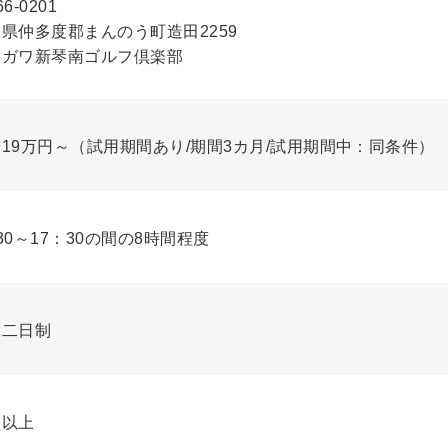
6-0201
県仲多度郡まんのう町造田2259
カガワ新琴南ゴルフ倶楽部
19万円～（試用期間あり/期間3カ月/試用期間中：同条件）
30～17：30の間の8時間程度
休二日制
校以上