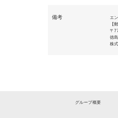
備考
エ
【
〒77
徳島
株
グループ概要