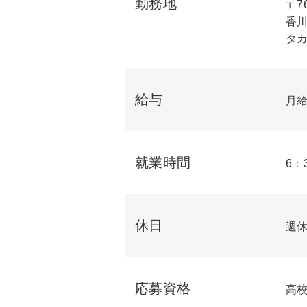
勤務地
〒76
香川
タ
給与
月給
就業時間
6：
休日
週
応募資格
高