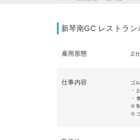
新琴南GC レストラン
雇用形態
正
仕事内容
ゴ