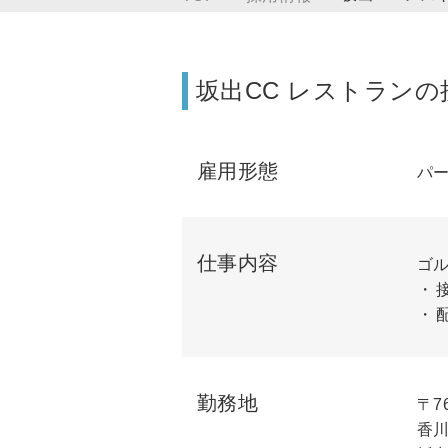
坂出CC レストランの
雇用形態
パ
仕事内容
ゴ
勤務地
〒76
香川