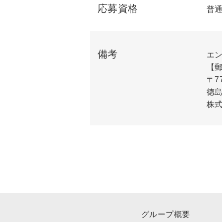
応募資格
普通
備考
エ
【
〒77
徳島
株
グループ概要