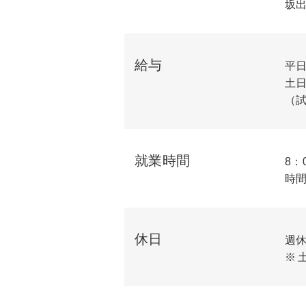
坂
給与
平日
土日
（試
就業時間
8：
時
休日
週休