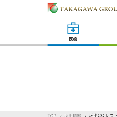
医療
坂出CC レス
TOP
採用情報