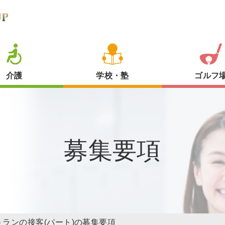
介護
学校・塾
ゴルフ
募集要項
トランの接客(パート)の募集要項