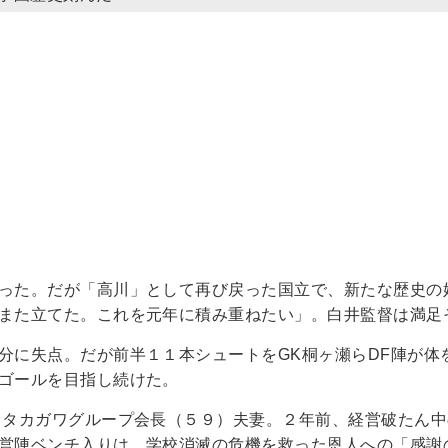
った。だが「高川」として再び戻った国立で、新たな歴史の
また立てた。これを元年に積み重ねたい」。白井監督は満足
分に失点。だが前半１１本シュートをGK桐ヶ瀬らDF陣が体
ゴールを目指し続けた。
・タカガワグループ会長（５９）夫妻。２年前、経営破たん
営陣ベンチ入りは、学校消滅の危機を救った恩人への「感謝