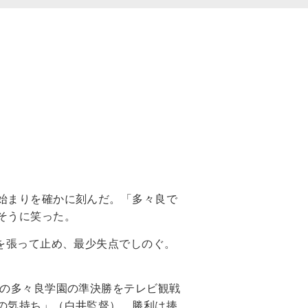
始まりを確かに刻んだ。「多々良で
そうに笑った。
を張って止め、最少失点でしのぐ。
中の多々良学園の準決勝をテレビ観戦
の気持ち」（白井監督）。勝利は捧