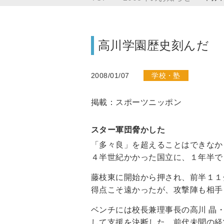
高川学園歴史刻んだ
2008/01/07
学校・塾
掲載：スポーツニッポン
スター軍団脅かした
「多々良」を超えることはできなか
４半世紀かかった国立に、１年半で
藤枝東に開始から押され、前半１１
得点こそ遠かったが、攻撃陣も相手
ベンチには校長兼理事長の高川 晶
して支援を決断した。前代未聞の経